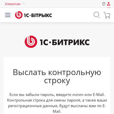
Клиентам
Авторизация
Россия
Нет аккаунта?
Зарегистрироваться
Казахстан
Беларусь
Логин
Пароль
Выслать контрольную
Запомнить меня на этом
строку
компьютере
Забыли свой пароль?
Если вы забыли пароль, введите логин или E-Mail.
Контрольная строка для смены пароля, а также ваши
регистрационные данные, будут высланы вам по E-
или войдите с помощью
Mail.