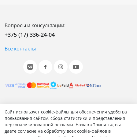
Вопросы и консультации:
+375 (17) 336-24-04
Все контакты
© 2001-2026 «Битрикс», «1С-Битрикс». Работает на 1С-
Сайт использует cookie-файлы для обеспечения удобства
Битрикс: Управление сайтом.
пользования сайтом, сбора статистики и представления
персонализированной рекламы. Нажав «Принять», вы
Согласие на обработку персональных данных
даете согласие на обработку всех cookie-файлов в
Отзыв согласия на обработку персональных данных