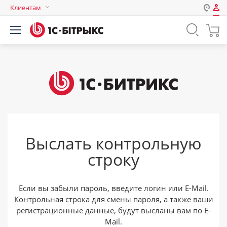
Клиентам
Авторизация
Россия
Нет аккаунта?
Зарегистрироваться
Казахстан
Беларусь
Логин
Пароль
Выслать контрольную
Запомнить меня на этом
строку
компьютере
Забыли свой пароль?
Если вы забыли пароль, введите логин или E-Mail.
Контрольная строка для смены пароля, а также ваши
регистрационные данные, будут высланы вам по E-
или войдите с помощью
Mail.