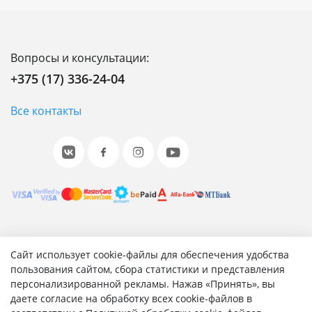
Вопросы и консультации:
+375 (17) 336-24-04
Все контакты
© 2001-2026 «Битрикс», «1С-Битрикс». Работает на 1С-
Сайт использует cookie-файлы для обеспечения удобства
Битрикс: Управление сайтом.
пользования сайтом, сбора статистики и представления
персонализированной рекламы. Нажав «Принять», вы
Согласие на обработку персональных данных
даете согласие на обработку всех cookie-файлов в
Отзыв согласия на обработку персональных данных