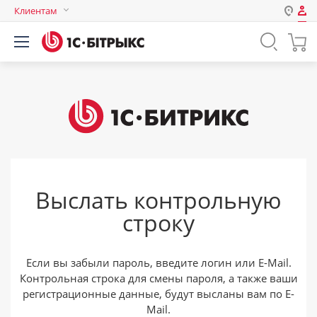
Клиентам
Авторизация
Россия
Нет аккаунта?
Зарегистрироваться
Казахстан
Беларусь
Логин
Пароль
Выслать контрольную
Запомнить меня на этом
строку
компьютере
Забыли свой пароль?
Если вы забыли пароль, введите логин или E-Mail.
Контрольная строка для смены пароля, а также ваши
регистрационные данные, будут высланы вам по E-
или войдите с помощью
Mail.