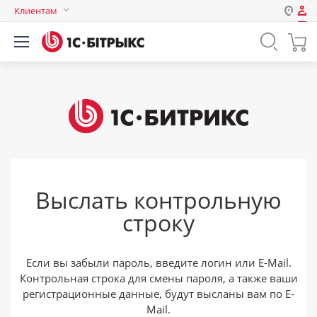
Клиентам
Авторизация
Россия
Нет аккаунта?
Зарегистрироваться
Казахстан
Беларусь
Логин
Пароль
Выслать контрольную
Запомнить меня на этом
строку
компьютере
Забыли свой пароль?
Если вы забыли пароль, введите логин или E-Mail.
Контрольная строка для смены пароля, а также ваши
регистрационные данные, будут высланы вам по E-
или войдите с помощью
Mail.