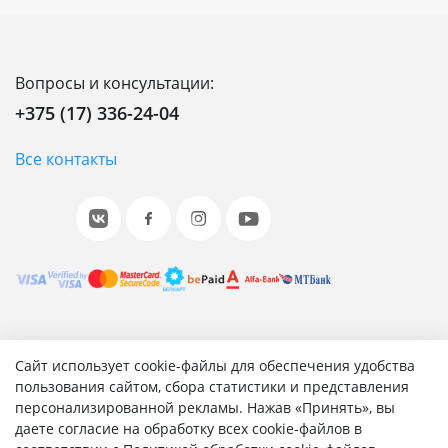
Вопросы и консультации:
+375 (17) 336-24-04
Все контакты
© 2001-2026 «Битрикс», «1С-Битрикс». Работает на 1С-
Сайт использует cookie-файлы для обеспечения удобства
Битрикс: Управление сайтом.
пользования сайтом, сбора статистики и представления
персонализированной рекламы. Нажав «Принять», вы
Согласие на обработку персональных данных
даете согласие на обработку всех cookie-файлов в
Отзыв согласия на обработку персональных данных