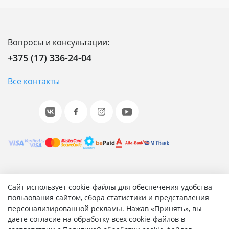
Вопросы и консультации:
+375 (17) 336-24-04
Все контакты
© 2001-2026 «Битрикс», «1С-Битрикс». Работает на 1С-
Сайт использует cookie-файлы для обеспечения удобства
Битрикс: Управление сайтом.
пользования сайтом, сбора статистики и представления
персонализированной рекламы. Нажав «Принять», вы
Согласие на обработку персональных данных
даете согласие на обработку всех cookie-файлов в
Отзыв согласия на обработку персональных данных