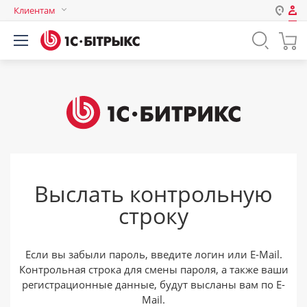
Клиентам
Авторизация
Россия
Нет аккаунта?
Зарегистрироваться
Казахстан
Беларусь
Логин
Пароль
Выслать контрольную
Запомнить меня на этом
строку
компьютере
Забыли свой пароль?
Если вы забыли пароль, введите логин или E-Mail.
Контрольная строка для смены пароля, а также ваши
регистрационные данные, будут высланы вам по E-
или войдите с помощью
Mail.