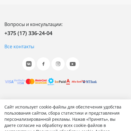
Вопросы и консультации:
+375 (17) 336-24-04
Все контакты
© 2001-2026 «Битрикс», «1С-Битрикс». Работает на 1С-
Сайт использует cookie-файлы для обеспечения удобства
Битрикс: Управление сайтом.
пользования сайтом, сбора статистики и представления
персонализированной рекламы. Нажав «Принять», вы
Согласие на обработку персональных данных
даете согласие на обработку всех cookie-файлов в
Отзыв согласия на обработку персональных данных