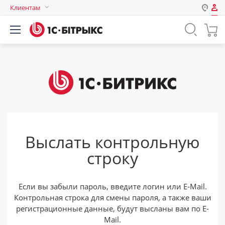
Клиентам
Авторизация
Россия
Нет аккаунта?
Зарегистрироваться
Казахстан
Беларусь
Логин
Пароль
Выслать контрольную
Запомнить меня на этом
строку
компьютере
Забыли свой пароль?
Если вы забыли пароль, введите логин или E-Mail.
Контрольная строка для смены пароля, а также ваши
регистрационные данные, будут высланы вам по E-
или войдите с помощью
Mail.