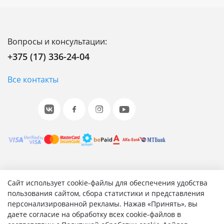
Вопросы и консультации:
+375 (17) 336-24-04
Все контакты
© 2001-2026 «Битрикс», «1С-Битрикс». Работает на 1С-
Сайт использует cookie-файлы для обеспечения удобства
Битрикс: Управление сайтом.
пользования сайтом, сбора статистики и представления
персонализированной рекламы. Нажав «Принять», вы
Согласие на обработку персональных данных
даете согласие на обработку всех cookie-файлов в
Отзыв согласия на обработку персональных данных