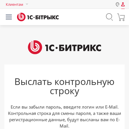
Клиентам
Авторизация
Россия
Нет аккаунта?
Зарегистрироваться
Казахстан
Беларусь
Логин
Пароль
Выслать контрольную
Запомнить меня на этом
строку
компьютере
Забыли свой пароль?
Если вы забыли пароль, введите логин или E-Mail.
Контрольная строка для смены пароля, а также ваши
регистрационные данные, будут высланы вам по E-
или войдите с помощью
Mail.