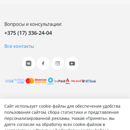
Вопросы и консультации:
+375 (17) 336-24-04
Все контакты
© 2001-2026 «Битрикс», «1С-Битрикс». Работает на 1С-
Сайт использует cookie-файлы для обеспечения удобства
Битрикс: Управление сайтом.
пользования сайтом, сбора статистики и представления
персонализированной рекламы. Нажав «Принять», вы
Согласие на обработку персональных данных
даете согласие на обработку всех cookie-файлов в
Отзыв согласия на обработку персональных данных