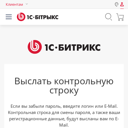
Клиентам
Авторизация
Россия
Нет аккаунта?
Зарегистрироваться
Казахстан
Беларусь
Логин
Пароль
Выслать контрольную
Запомнить меня на этом
строку
компьютере
Забыли свой пароль?
Если вы забыли пароль, введите логин или E-Mail.
Контрольная строка для смены пароля, а также ваши
регистрационные данные, будут высланы вам по E-
или войдите с помощью
Mail.