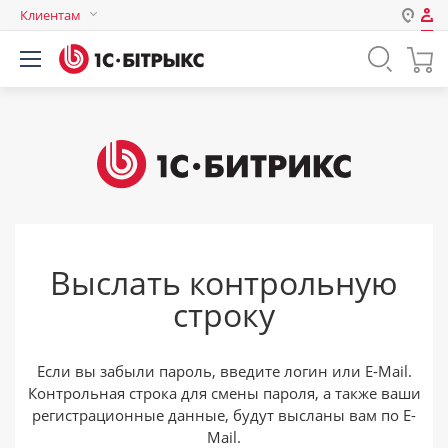
Клиентам
Авторизация
Россия
Нет аккаунта?
Зарегистрироваться
Казахстан
Беларусь
Логин
Пароль
Выслать контрольную
Запомнить меня на этом
строку
компьютере
Забыли свой пароль?
Если вы забыли пароль, введите логин или E-Mail.
Контрольная строка для смены пароля, а также ваши
регистрационные данные, будут высланы вам по E-
или войдите с помощью
Mail.