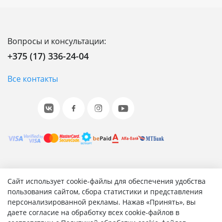
Вопросы и консультации:
+375 (17) 336-24-04
Все контакты
© 2001-2026 «Битрикс», «1С-Битрикс». Работает на 1С-
Сайт использует cookie-файлы для обеспечения удобства
Битрикс: Управление сайтом.
пользования сайтом, сбора статистики и представления
персонализированной рекламы. Нажав «Принять», вы
Согласие на обработку персональных данных
даете согласие на обработку всех cookie-файлов в
Отзыв согласия на обработку персональных данных