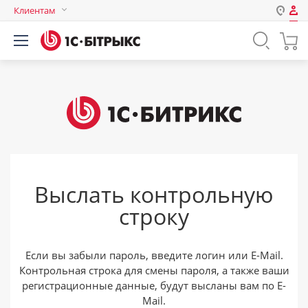
Клиентам
Авторизация
Россия
Нет аккаунта?
Зарегистрироваться
Казахстан
Беларусь
Логин
Пароль
Выслать контрольную
Запомнить меня на этом
строку
компьютере
Забыли свой пароль?
Если вы забыли пароль, введите логин или E-Mail.
Контрольная строка для смены пароля, а также ваши
регистрационные данные, будут высланы вам по E-
или войдите с помощью
Mail.