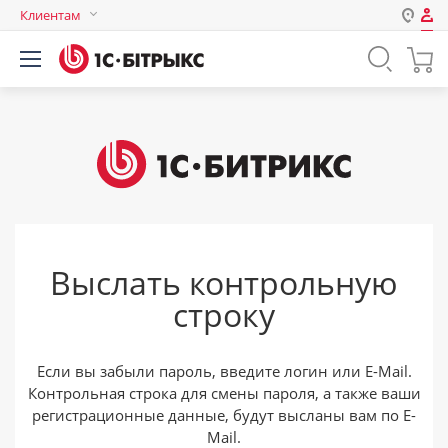
Клиентам
Авторизация
Россия
Нет аккаунта?
Зарегистрироваться
Казахстан
Беларусь
Логин
Пароль
Выслать контрольную
Запомнить меня на этом
строку
компьютере
Забыли свой пароль?
Если вы забыли пароль, введите логин или E-Mail.
Контрольная строка для смены пароля, а также ваши
регистрационные данные, будут высланы вам по E-
или войдите с помощью
Mail.