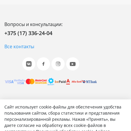
Вопросы и консультации:
+375 (17) 336-24-04
Все контакты
© 2001-2026 «Битрикс», «1С-Битрикс». Работает на 1С-
Сайт использует cookie-файлы для обеспечения удобства
Битрикс: Управление сайтом.
пользования сайтом, сбора статистики и представления
персонализированной рекламы. Нажав «Принять», вы
Согласие на обработку персональных данных
даете согласие на обработку всех cookie-файлов в
Отзыв согласия на обработку персональных данных