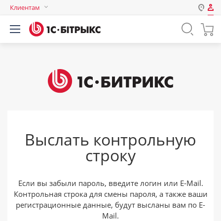
Клиентам
Авторизация
Россия
Нет аккаунта?
Зарегистрироваться
Казахстан
Беларусь
Логин
Пароль
Выслать контрольную
Запомнить меня на этом
строку
компьютере
Забыли свой пароль?
Если вы забыли пароль, введите логин или E-Mail.
Контрольная строка для смены пароля, а также ваши
регистрационные данные, будут высланы вам по E-
или войдите с помощью
Mail.