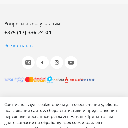
Вопросы и консультации:
+375 (17) 336-24-04
Все контакты
© 2001-2026 «Битрикс», «1С-Битрикс». Работает на 1С-
Сайт использует cookie-файлы для обеспечения удобства
Битрикс: Управление сайтом.
пользования сайтом, сбора статистики и представления
персонализированной рекламы. Нажав «Принять», вы
Согласие на обработку персональных данных
даете согласие на обработку всех cookie-файлов в
Отзыв согласия на обработку персональных данных