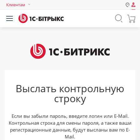
Клиентам
Авторизация
Россия
Нет аккаунта?
Зарегистрироваться
Казахстан
Беларусь
Логин
Пароль
Выслать контрольную
Запомнить меня на этом
строку
компьютере
Забыли свой пароль?
Если вы забыли пароль, введите логин или E-Mail.
Контрольная строка для смены пароля, а также ваши
регистрационные данные, будут высланы вам по E-
или войдите с помощью
Mail.