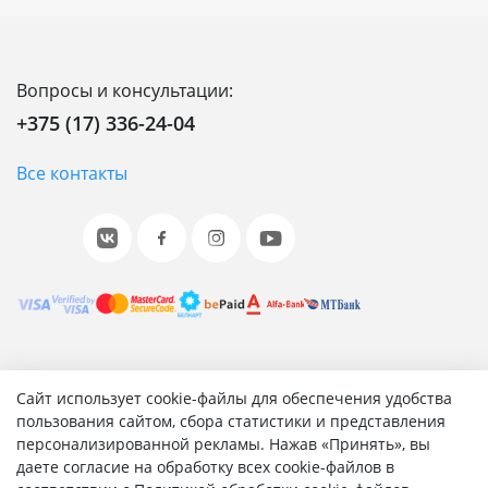
Вопросы и консультации:
+375 (17) 336-24-04
Все контакты
© 2001-2026 «Битрикс», «1С-Битрикс». Работает на 1С-
Сайт использует cookie-файлы для обеспечения удобства
Битрикс: Управление сайтом.
пользования сайтом, сбора статистики и представления
персонализированной рекламы. Нажав «Принять», вы
Согласие на обработку персональных данных
даете согласие на обработку всех cookie-файлов в
Отзыв согласия на обработку персональных данных