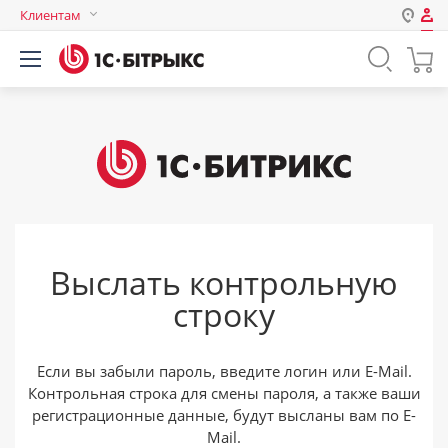
Клиентам
Авторизация
Россия
Нет аккаунта?
Зарегистрироваться
Казахстан
Беларусь
Логин
Пароль
Выслать контрольную
Запомнить меня на этом
строку
компьютере
Забыли свой пароль?
Если вы забыли пароль, введите логин или E-Mail.
Контрольная строка для смены пароля, а также ваши
регистрационные данные, будут высланы вам по E-
или войдите с помощью
Mail.