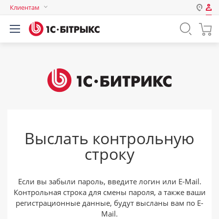
Клиентам
Авторизация
Россия
Нет аккаунта?
Зарегистрироваться
Казахстан
Беларусь
Логин
Пароль
Выслать контрольную
Запомнить меня на этом
строку
компьютере
Забыли свой пароль?
Если вы забыли пароль, введите логин или E-Mail.
Контрольная строка для смены пароля, а также ваши
регистрационные данные, будут высланы вам по E-
или войдите с помощью
Mail.