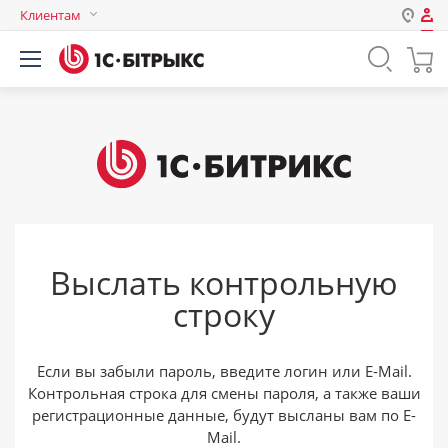
Клиентам
Авторизация
Россия
Нет аккаунта?
Зарегистрироваться
Казахстан
Беларусь
Логин
Пароль
Выслать контрольную
Запомнить меня на этом
строку
компьютере
Забыли свой пароль?
Если вы забыли пароль, введите логин или E-Mail.
Контрольная строка для смены пароля, а также ваши
регистрационные данные, будут высланы вам по E-
или войдите с помощью
Mail.