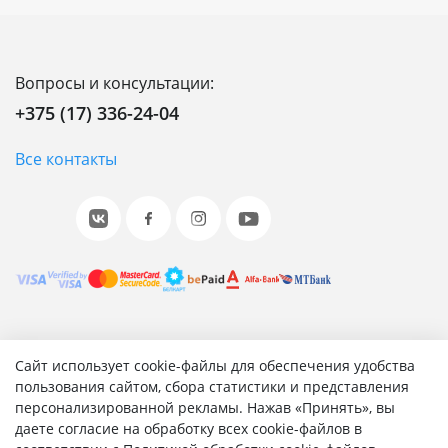
Вопросы и консультации:
+375 (17) 336-24-04
Все контакты
© 2001-2026 «Битрикс», «1С-Битрикс». Работает на 1С-
Сайт использует cookie-файлы для обеспечения удобства
Битрикс: Управление сайтом.
пользования сайтом, сбора статистики и представления
персонализированной рекламы. Нажав «Принять», вы
Согласие на обработку персональных данных
даете согласие на обработку всех cookie-файлов в
Отзыв согласия на обработку персональных данных