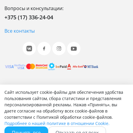
Вопросы и консультации:
+375 (17) 336-24-04
Все контакты
© 2001-2026 «Битрикс», «1С-Битрикс». Работает на 1С-
Сайт использует cookie-файлы для обеспечения удобства
Битрикс: Управление сайтом.
пользования сайтом, сбора статистики и представления
персонализированной рекламы. Нажав «Принять», вы
Согласие на обработку персональных данных
даете согласие на обработку всех cookie-файлов в
Отзыв согласия на обработку персональных данных
соответствии с Политикой обработки cookie-файлов.
Политика обработки персональных данных
Подробнее о нашей политике в отношении Cookie.
Соглашение об использовании сайта
Принять все
Отказаться от всех