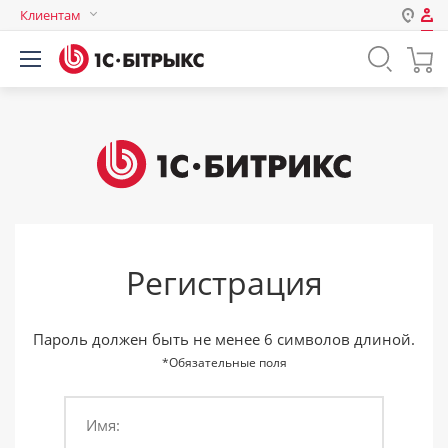
Клиентам
Авторизация
Россия
Нет аккаунта?
Зарегистрироваться
Казахстан
Беларусь
Логин
Пароль
Регистрация
Запомнить меня на этом
компьютере
Забыли свой пароль?
Пароль должен быть не менее 6 символов длиной.
*Обязательные поля
Имя:
или войдите с помощью