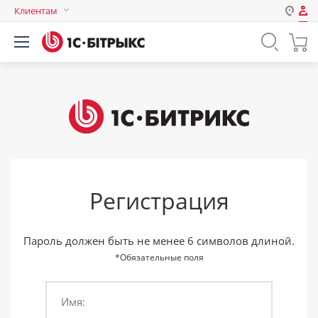
Клиентам
Авторизация
Россия
Нет аккаунта?
Зарегистрироваться
Казахстан
Беларусь
Логин
Пароль
Регистрация
Запомнить меня на этом
компьютере
Забыли свой пароль?
Пароль должен быть не менее 6 символов длиной.
*Обязательные поля
Имя:
или войдите с помощью