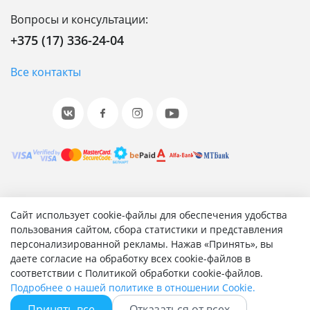
Вопросы и консультации:
+375 (17) 336-24-04
Все контакты
© 2001-2026 «Битрикс», «1С-Битрикс». Работает на 1С-
Сайт использует cookie-файлы для обеспечения удобства
Битрикс: Управление сайтом.
пользования сайтом, сбора статистики и представления
персонализированной рекламы. Нажав «Принять», вы
Согласие на обработку персональных данных
даете согласие на обработку всех cookie-файлов в
Отзыв согласия на обработку персональных данных
соответствии с Политикой обработки cookie-файлов.
Политика обработки персональных данных
Подробнее о нашей политике в отношении Cookie.
Соглашение об использовании сайта
Принять все
Отказаться от всех