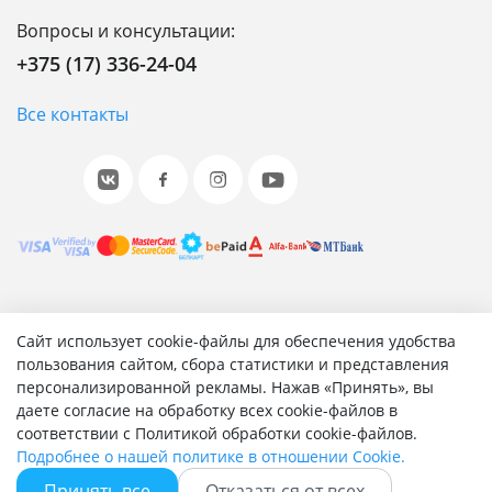
Вопросы и консультации:
+375 (17) 336-24-04
Все контакты
© 2001-2026 «Битрикс», «1С-Битрикс». Работает на 1С-
Сайт использует cookie-файлы для обеспечения удобства
Битрикс: Управление сайтом.
пользования сайтом, сбора статистики и представления
персонализированной рекламы. Нажав «Принять», вы
Согласие на обработку персональных данных
даете согласие на обработку всех cookie-файлов в
Отзыв согласия на обработку персональных данных
соответствии с Политикой обработки cookie-файлов.
Политика обработки персональных данных
Подробнее о нашей политике в отношении Cookie.
Соглашение об использовании сайта
Принять все
Отказаться от всех