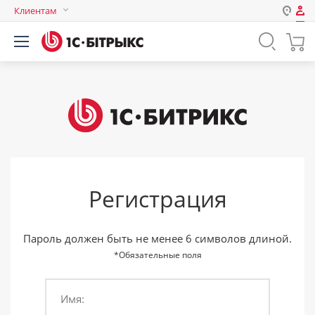
Клиентам
Авторизация
Россия
Нет аккаунта?
Зарегистрироваться
Казахстан
Беларусь
Логин
Пароль
Регистрация
Запомнить меня на этом
компьютере
Забыли свой пароль?
Пароль должен быть не менее 6 символов длиной.
*Обязательные поля
Имя:
или войдите с помощью