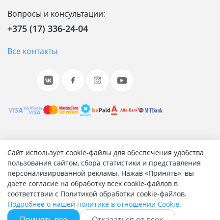
Вопросы и консультации:
+375 (17) 336-24-04
Все контакты
© 2001-2026 «Битрикс», «1С-Битрикс». Работает на 1С-
Сайт использует cookie-файлы для обеспечения удобства
Битрикс: Управление сайтом.
пользования сайтом, сбора статистики и представления
персонализированной рекламы. Нажав «Принять», вы
Согласие на обработку персональных данных
даете согласие на обработку всех cookie-файлов в
Отзыв согласия на обработку персональных данных
соответствии с Политикой обработки cookie-файлов.
Политика обработки персональных данных
Подробнее о нашей политике в отношении Cookie.
Соглашение об использовании сайта
Принять все
Отказаться от всех