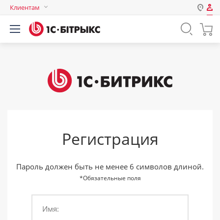
Клиентам
Авторизация
Россия
Нет аккаунта?
Зарегистрироваться
Казахстан
Беларусь
Логин
Пароль
Регистрация
Запомнить меня на этом
компьютере
Забыли свой пароль?
Пароль должен быть не менее 6 символов длиной.
*Обязательные поля
Имя:
или войдите с помощью