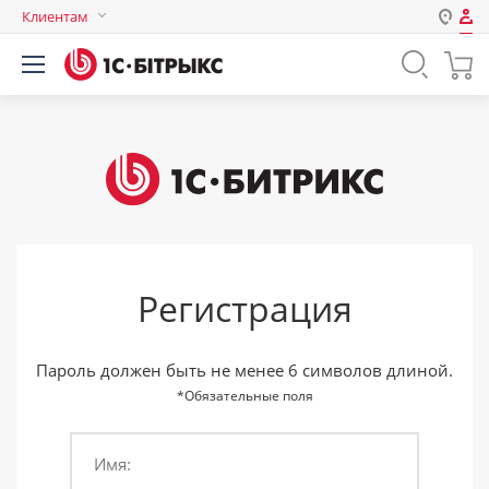
Клиентам
Авторизация
Россия
Нет аккаунта?
Зарегистрироваться
Казахстан
Беларусь
Логин
Пароль
Регистрация
Запомнить меня на этом
компьютере
Забыли свой пароль?
Пароль должен быть не менее 6 символов длиной.
*Обязательные поля
Имя:
или войдите с помощью