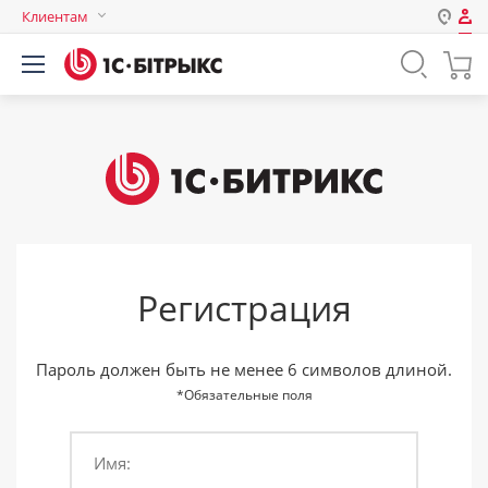
Клиентам
Авторизация
Россия
Нет аккаунта?
Зарегистрироваться
Казахстан
Беларусь
Логин
Пароль
Регистрация
Запомнить меня на этом
компьютере
Забыли свой пароль?
Пароль должен быть не менее 6 символов длиной.
*Обязательные поля
Имя:
или войдите с помощью