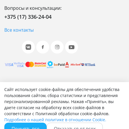
Вопросы и консультации:
+375 (17) 336-24-04
Все контакты
© 2001-2026 «Битрикс», «1С-Битрикс». Работает на 1С-
Сайт использует cookie-файлы для обеспечения удобства
Битрикс: Управление сайтом.
пользования сайтом, сбора статистики и представления
персонализированной рекламы. Нажав «Принять», вы
Согласие на обработку персональных данных
даете согласие на обработку всех cookie-файлов в
Отзыв согласия на обработку персональных данных
соответствии с Политикой обработки cookie-файлов.
Политика обработки персональных данных
Подробнее о нашей политике в отношении Cookie.
Соглашение об использовании сайта
Принять все
Отказаться от всех