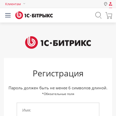
Клиентам
Авторизация
Россия
Нет аккаунта?
Зарегистрироваться
Казахстан
Беларусь
Логин
Пароль
Регистрация
Запомнить меня на этом
компьютере
Забыли свой пароль?
Пароль должен быть не менее 6 символов длиной.
*Обязательные поля
Имя:
или войдите с помощью