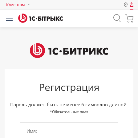
Клиентам
Авторизация
Россия
Нет аккаунта?
Зарегистрироваться
Казахстан
Беларусь
Логин
Пароль
Регистрация
Запомнить меня на этом
компьютере
Забыли свой пароль?
Пароль должен быть не менее 6 символов длиной.
*Обязательные поля
Имя:
или войдите с помощью