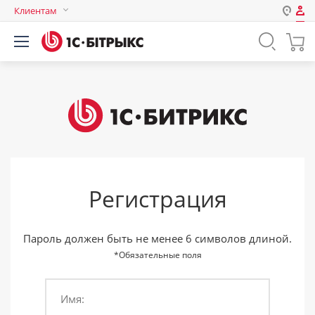
Клиентам
Авторизация
Россия
Нет аккаунта?
Зарегистрироваться
Казахстан
Беларусь
Логин
Пароль
Регистрация
Запомнить меня на этом
компьютере
Забыли свой пароль?
Пароль должен быть не менее 6 символов длиной.
*Обязательные поля
Имя:
или войдите с помощью