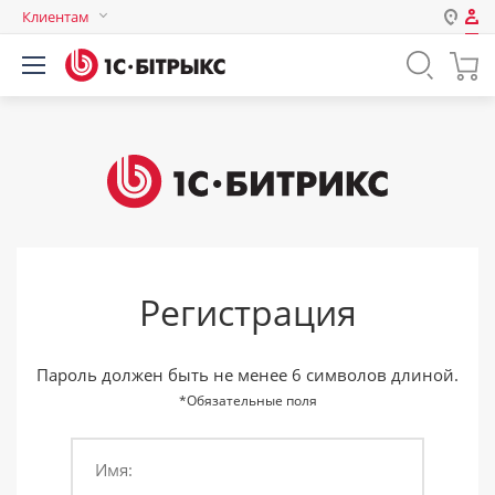
Клиентам
Авторизация
Россия
Нет аккаунта?
Зарегистрироваться
Казахстан
Беларусь
Логин
Пароль
Регистрация
Запомнить меня на этом
компьютере
Забыли свой пароль?
Пароль должен быть не менее 6 символов длиной.
*Обязательные поля
Имя:
или войдите с помощью