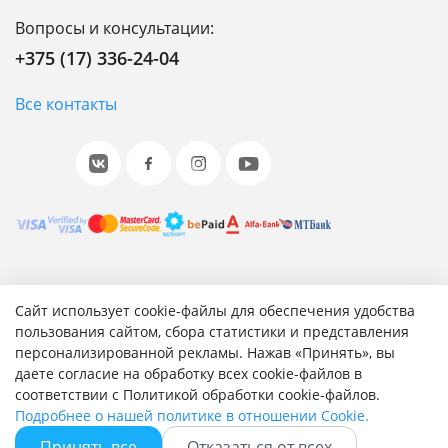
Вопросы и консультации:
+375 (17) 336-24-04
Все контакты
© 2001-2026 «Битрикс», «1С-Битрикс». Работает на 1С-
Сайт использует cookie-файлы для обеспечения удобства
Битрикс: Управление сайтом.
пользования сайтом, сбора статистики и представления
персонализированной рекламы. Нажав «Принять», вы
Согласие на обработку персональных данных
даете согласие на обработку всех cookie-файлов в
Отзыв согласия на обработку персональных данных
соответствии с Политикой обработки cookie-файлов.
Политика обработки персональных данных
Подробнее о нашей политике в отношении Cookie.
Соглашение об использовании сайта
Принять все
Отказаться от всех