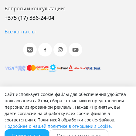
Вопросы и консультации:
+375 (17) 336-24-04
Все контакты
© 2001-2026 «Битрикс», «1С-Битрикс». Работает на 1С-
Сайт использует cookie-файлы для обеспечения удобства
Битрикс: Управление сайтом.
пользования сайтом, сбора статистики и представления
персонализированной рекламы. Нажав «Принять», вы
Согласие на обработку персональных данных
даете согласие на обработку всех cookie-файлов в
Отзыв согласия на обработку персональных данных
соответствии с Политикой обработки cookie-файлов.
Политика обработки персональных данных
Подробнее о нашей политике в отношении Cookie.
Соглашение об использовании сайта
Принять все
Отказаться от всех