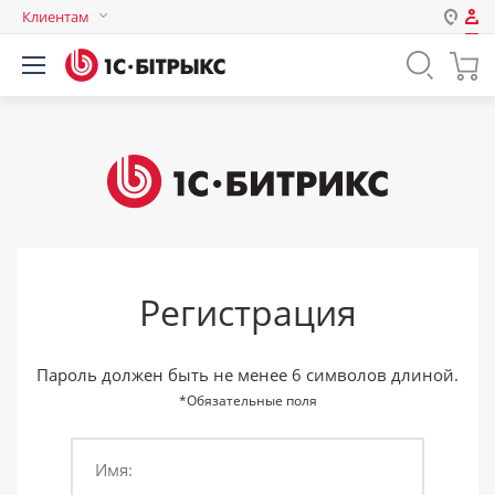
Клиентам
Авторизация
Россия
Нет аккаунта?
Зарегистрироваться
Казахстан
Беларусь
Логин
Пароль
Регистрация
Запомнить меня на этом
компьютере
Забыли свой пароль?
Пароль должен быть не менее 6 символов длиной.
*Обязательные поля
Имя:
или войдите с помощью