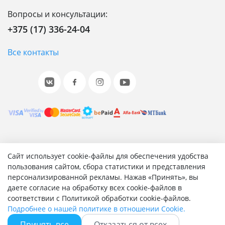
Вопросы и консультации:
+375 (17) 336-24-04
Все контакты
© 2001-2026 «Битрикс», «1С-Битрикс». Работает на 1С-
Сайт использует cookie-файлы для обеспечения удобства
Битрикс: Управление сайтом.
пользования сайтом, сбора статистики и представления
персонализированной рекламы. Нажав «Принять», вы
Согласие на обработку персональных данных
даете согласие на обработку всех cookie-файлов в
Отзыв согласия на обработку персональных данных
соответствии с Политикой обработки cookie-файлов.
Политика обработки персональных данных
Подробнее о нашей политике в отношении Cookie.
Соглашение об использовании сайта
Принять все
Отказаться от всех