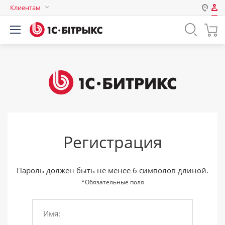
Клиентам
Авторизация
Россия
Нет аккаунта?
Зарегистрироваться
Казахстан
Беларусь
Логин
Пароль
Регистрация
Запомнить меня на этом
компьютере
Забыли свой пароль?
Пароль должен быть не менее 6 символов длиной.
*Обязательные поля
Имя:
или войдите с помощью