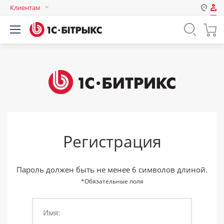
Клиентам
Авторизация
Россия
Нет аккаунта?
Зарегистрироваться
Казахстан
Беларусь
Логин
Пароль
Регистрация
Запомнить меня на этом
компьютере
Забыли свой пароль?
Пароль должен быть не менее 6 символов длиной.
*Обязательные поля
Имя:
или войдите с помощью