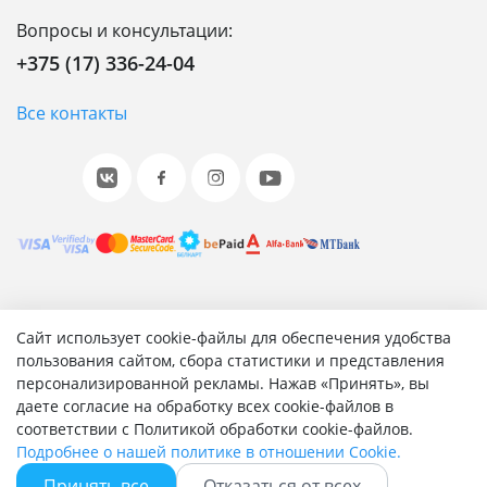
Вопросы и консультации:
+375 (17) 336-24-04
Все контакты
© 2001-2026 «Битрикс», «1С-Битрикс». Работает на 1С-
Сайт использует cookie-файлы для обеспечения удобства
Битрикс: Управление сайтом.
пользования сайтом, сбора статистики и представления
персонализированной рекламы. Нажав «Принять», вы
Согласие на обработку персональных данных
даете согласие на обработку всех cookie-файлов в
Отзыв согласия на обработку персональных данных
соответствии с Политикой обработки cookie-файлов.
Политика обработки персональных данных
Подробнее о нашей политике в отношении Cookie.
Соглашение об использовании сайта
Принять все
Отказаться от всех