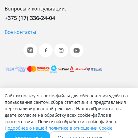
Вопросы и консультации:
+375 (17) 336-24-04
Все контакты
© 2001-2026 «Битрикс», «1С-Битрикс». Работает на 1С-
Сайт использует cookie-файлы для обеспечения удобства
Битрикс: Управление сайтом.
пользования сайтом, сбора статистики и представления
персонализированной рекламы. Нажав «Принять», вы
Согласие на обработку персональных данных
даете согласие на обработку всех cookie-файлов в
Отзыв согласия на обработку персональных данных
соответствии с Политикой обработки cookie-файлов.
Политика обработки персональных данных
Подробнее о нашей политике в отношении Cookie.
Соглашение об использовании сайта
Принять все
Отказаться от всех