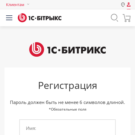
Клиентам
Авторизация
Россия
Нет аккаунта?
Зарегистрироваться
Казахстан
Беларусь
Логин
Пароль
Регистрация
Запомнить меня на этом
компьютере
Забыли свой пароль?
Пароль должен быть не менее 6 символов длиной.
*Обязательные поля
Имя:
или войдите с помощью