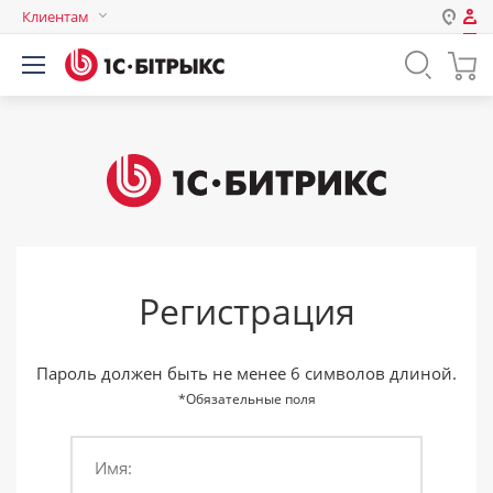
Клиентам
Авторизация
Россия
Нет аккаунта?
Зарегистрироваться
Казахстан
Беларусь
Логин
Пароль
Регистрация
Запомнить меня на этом
компьютере
Забыли свой пароль?
Пароль должен быть не менее 6 символов длиной.
*Обязательные поля
Имя:
или войдите с помощью