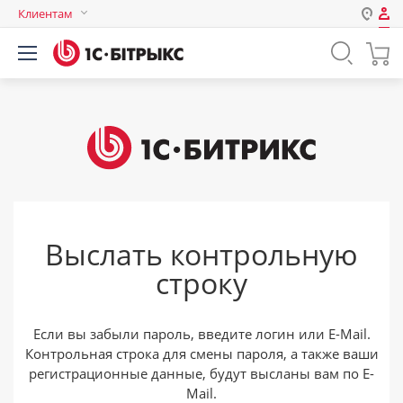
Клиентам
Авторизация
Россия
Нет аккаунта?
Зарегистрироваться
Казахстан
Беларусь
Логин
Пароль
Выслать контрольную
Запомнить меня на этом
строку
компьютере
Забыли свой пароль?
Если вы забыли пароль, введите логин или E-Mail.
Контрольная строка для смены пароля, а также ваши
регистрационные данные, будут высланы вам по E-
или войдите с помощью
Mail.