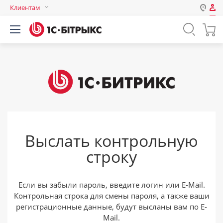
Клиентам
Авторизация
Россия
Нет аккаунта?
Зарегистрироваться
Казахстан
Беларусь
Логин
Пароль
Выслать контрольную
Запомнить меня на этом
строку
компьютере
Забыли свой пароль?
Если вы забыли пароль, введите логин или E-Mail.
Контрольная строка для смены пароля, а также ваши
регистрационные данные, будут высланы вам по E-
или войдите с помощью
Mail.