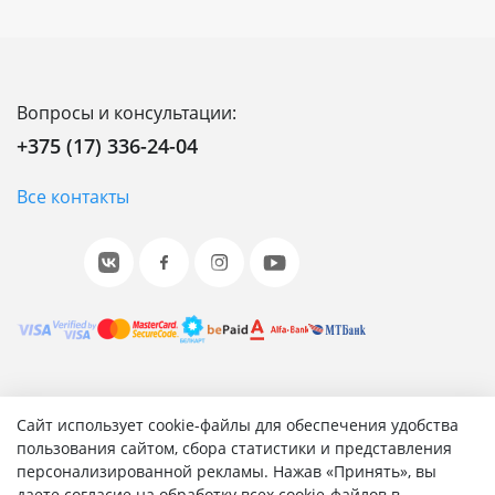
Вопросы и консультации:
+375 (17) 336-24-04
Все контакты
© 2001-2026 «Битрикс», «1С-Битрикс». Работает на 1С-
Сайт использует cookie-файлы для обеспечения удобства
Битрикс: Управление сайтом.
пользования сайтом, сбора статистики и представления
персонализированной рекламы. Нажав «Принять», вы
Согласие на обработку персональных данных
даете согласие на обработку всех cookie-файлов в