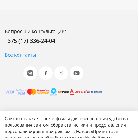
Вопросы и консультации:
+375 (17) 336-24-04
Все контакты
© 2001-2026 «Битрикс», «1С-Битрикс». Работает на 1С-
Сайт использует cookie-файлы для обеспечения удобства
Битрикс: Управление сайтом.
пользования сайтом, сбора статистики и представления
персонализированной рекламы. Нажав «Принять», вы
Согласие на обработку персональных данных
даете согласие на обработку всех cookie-файлов в