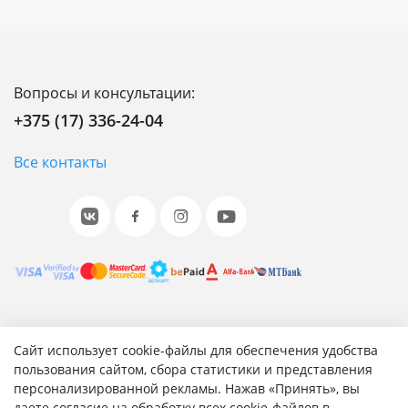
Вопросы и консультации:
+375 (17) 336-24-04
Все контакты
© 2001-2026 «Битрикс», «1С-Битрикс». Работает на 1С-
Сайт использует cookie-файлы для обеспечения удобства
Битрикс: Управление сайтом.
пользования сайтом, сбора статистики и представления
персонализированной рекламы. Нажав «Принять», вы
Согласие на обработку персональных данных
даете согласие на обработку всех cookie-файлов в