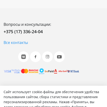
Вопросы и консультации:
+375 (17) 336-24-04
Все контакты
© 2001-2026 «Битрикс», «1С-Битрикс». Работает на 1С-
Сайт использует cookie-файлы для обеспечения удобства
Битрикс: Управление сайтом.
пользования сайтом, сбора статистики и представления
персонализированной рекламы. Нажав «Принять», вы
Согласие на обработку персональных данных
даете согласие на обработку всех cookie-файлов в