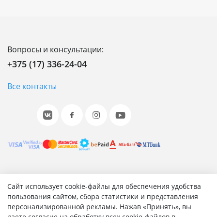
Вопросы и консультации:
+375 (17) 336-24-04
Все контакты
© 2001-2026 «Битрикс», «1С-Битрикс». Работает на 1С-
Сайт использует cookie-файлы для обеспечения удобства
Битрикс: Управление сайтом.
пользования сайтом, сбора статистики и представления
персонализированной рекламы. Нажав «Принять», вы
Согласие на обработку персональных данных
даете согласие на обработку всех cookie-файлов в