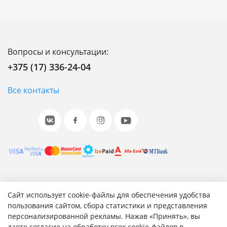
Вопросы и консультации:
+375 (17) 336-24-04
Все контакты
© 2001-2026 «Битрикс», «1С-Битрикс». Работает на 1С-
Сайт использует cookie-файлы для обеспечения удобства
Битрикс: Управление сайтом.
пользования сайтом, сбора статистики и представления
персонализированной рекламы. Нажав «Принять», вы
Согласие на обработку персональных данных
даете согласие на обработку всех cookie-файлов в