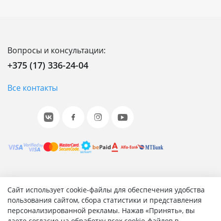
Вопросы и консультации:
+375 (17) 336-24-04
Все контакты
© 2001-2026 «Битрикс», «1С-Битрикс». Работает на 1С-
Сайт использует cookie-файлы для обеспечения удобства
Битрикс: Управление сайтом.
пользования сайтом, сбора статистики и представления
персонализированной рекламы. Нажав «Принять», вы
Согласие на обработку персональных данных
даете согласие на обработку всех cookie-файлов в