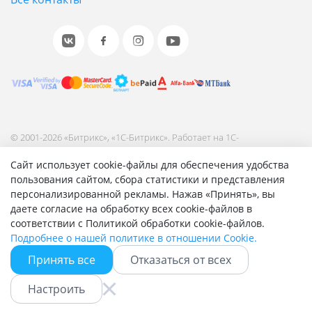
© 2001-2026 «Битрикс», «1С-Битрикс». Работает на 1С-
Битрикс: Управление сайтом.
Сайт использует cookie-файлы для обеспечения удобства
Согласие на обработку персональных данных
пользования сайтом, сбора статистики и представления
Отзыв согласия на обработку персональных данных
персонализированной рекламы. Нажав «Принять», вы
Политика обработки персональных данных
даете согласие на обработку всех cookie-файлов в
Соглашение об использовании сайта
соответствии с Политикой обработки cookie-файлов.
Подробнее о нашей политике в отношении Cookie.
Принять все
Отказаться от всех
Быстро с 1С-Битрикс
Настроить