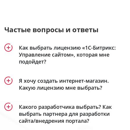
Частые вопросы и ответы
Как выбрать лицензию «1С-Битрикс:
Управление сайтом», которая мне
подойдет?
Продукт «1С-Битрикс: Управление сайтом»
Я хочу создать интернет-магазин.
включает 5 лицензий – «Старт», «Стандарт»,
Какую лицензию мне выбрать?
«Малый бизнес», «Бизнес» и «Энтерпрайз».
Создание интерет-магазина доступно в
Посмотрите удобную детальную
лицензиях
«Малый бизнес»
,
«Бизнес»
таблицу
и
Какого разработчика выбрать? Как
сравнения лицензий
«Энтерпрайз»
.
, в которой наглядно
выбрать партнера для разработки
сайта/внедрения портала?
представлен функционал каждой из них.
Кроме того, специально для самых