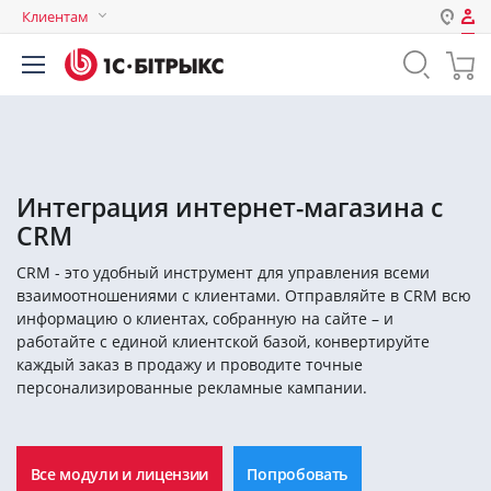
Клиентам
Авторизация
Россия
Нет аккаунта?
Зарегистрироваться
Казахстан
Беларусь
Логин
Интеграция интернет-магазина с
CRM
Пароль
CRM - это удобный инструмент для управления всеми
взаимоотношениями с клиентами. Отправляйте в CRM всю
Запомнить меня на этом
информацию о клиентах, собранную на сайте – и
компьютере
работайте с единой клиентской базой, конвертируйте
каждый заказ в продажу и проводите точные
Забыли свой пароль?
персонализированные рекламные кампании.
или войдите с помощью
Все модули и лицензии
Попробовать