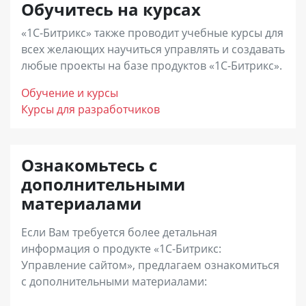
принимать и обрабатывать заказы
по письменному договору, а по EULA
Обучитесь на курсах
пользовались обновлениями и еще в течение
покупателей.
(лицензионное соглашение с конечным
«1С-Битрикс» также проводит учебные курсы для
года с момента покупки.
пользователем) и не учитывается в
всех желающих научиться управлять и создавать
«Бизнес»
– лицензия для интернет-магазинов
любые проекты на базе продуктов «1С-Битрикс».
бухгалтерском учете. Ее назначение –
с дополнительными возможностями развития
подтверждение правомерности
Обучение и курсы
онлайн-продаж, повышения конверсии и
использования программного продукта
Курсы для разработчиков
доходности. В дополнение к преимуществам
клиентом по истечению годичного периода.
лицензии «Малый бизнес», вы получите
Ознакомьтесь с
возможность построения дилерских продаж,
Срок действия Ограниченной лицензии
дополнительными
продаж электронных товаров, инструменты
совпадает со сроком исключительных прав на
материалами
увеличения среднего чека (наборы и
программный продукт (по статье 988 ГК РБ).
комплекты), запустить программу лояльности
Если Вам требуется более детальная
информация о продукте «1С-Битрикс:
и аффилиатские программы, использовать
Управление сайтом», предлагаем ознакомиться
расширенную отчетность.
с дополнительными материалами: