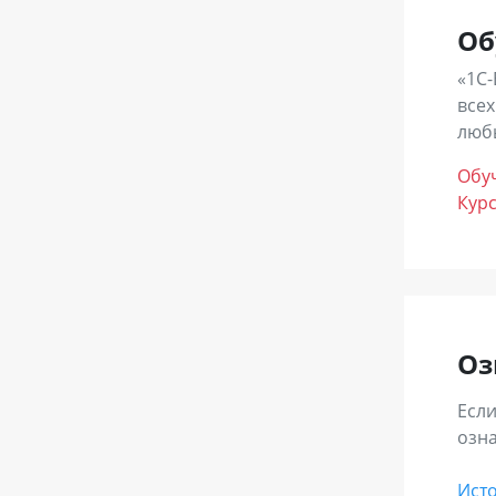
- В
Об
- О
«1С-
всех
любы
Обу
Кур
Оз
Если
озн
Ист