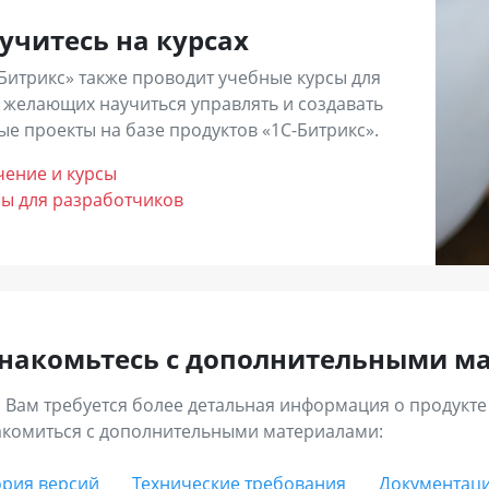
ы можете выбрать партнера самостоятельно из
списка
.
учитесь на курсах
ставить
заявку
на нашем сайте и выбрать из тех, кто откли
Битрикс» также проводит учебные курсы для
 желающих научиться управлять и создавать
е проекты на базе продуктов «1С-Битрикс».
чение и курсы
сы для разработчиков
накомьтесь с дополнительными м
 Вам требуется более детальная информация о продукте
акомиться с дополнительными материалами:
ория версий
Технические требования
Документаци