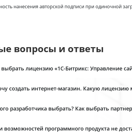
ость нанесения авторской подписи при одиночной загр
ые вопросы и ответы
 выбрать лицензию «1С-Битрикс: Управление сай
дукт «1С-Битрикс: Управление сайтом» включает 5 лиценз
очу создать интернет-магазин. Какую лицензию
терпрайз». Посмотрите удобную детальную
таблицу сра
дание интерет-магазина доступно в лицензиях
«Малый 
кционал каждой из них.
ме того, специально для самых функциональных интерн
ого разработчика выбрать? Как выбрать партнер
mmerce-платформу
для продаж в интернете, объединя
ие сведения:
итрикс24.
 зависит от ваших задач и требований. Мы предлагаем н
и возможностей программного продукта не доста