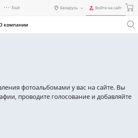
Ещё
Беларусь
Войти на сайт
Авторизация
О компании
Россия
Промо для партнеров
Нет аккаунта?
Зарегистрироваться
Казахстан
Беларусь
Логин
Пароль
вления фотоальбомами у вас на сайте. Вы
Запомнить меня на этом
рафии, проводите голосование и добавляйте
компьютере
Забыли свой пароль?