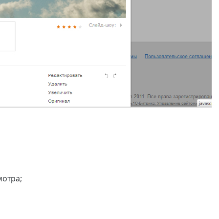
мотра;
;