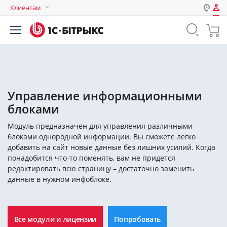
Клиентам
Авторизация
Россия
Нет аккаунта?
Зарегистрироваться
Казахстан
Беларусь
Логин
Управление информационными
блоками
Пароль
Модуль предназначен для управления различными
блоками однородной информации. Вы сможете легко
Запомнить меня на этом
добавить на сайт новые данные без лишних усилий. Когда
компьютере
понадобится что-то поменять, вам не придется
редактировать всю страницу – достаточно заменить
Забыли свой пароль?
данные в нужном инфоблоке.
или войдите с помощью
Все модули и лицензии
Попробовать