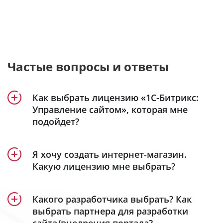
Частые вопросы и ответы
Как выбрать лицензию «1С-Битрикс:
Управление сайтом», которая мне
подойдет?
Продукт «1С-Битрикс: Управление сайтом»
Я хочу создать интернет-магазин.
включает 5 лицензий – «Старт», «Стандарт»,
Какую лицензию мне выбрать?
«Малый бизнес», «Бизнес» и «Энтерпрайз».
Создание интерет-магазина доступно в
Посмотрите удобную детальную
лицензиях
«Малый бизнес»
,
«Бизнес»
таблицу
и
Какого разработчика выбрать? Как
сравнения лицензий
«Энтерпрайз»
.
, в которой наглядно
выбрать партнера для разработки
сайта/внедрения портала?