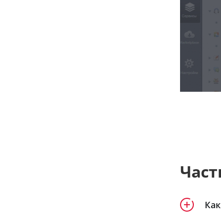
Част
Как