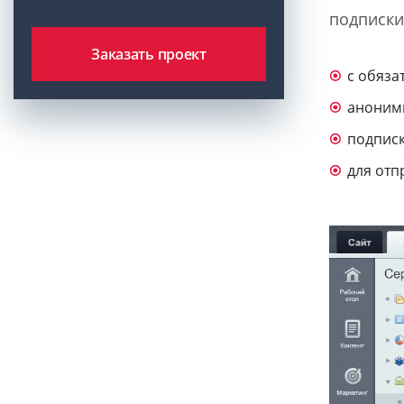
подписки
Заказать проект
с обяза
анонимн
подписк
для отп