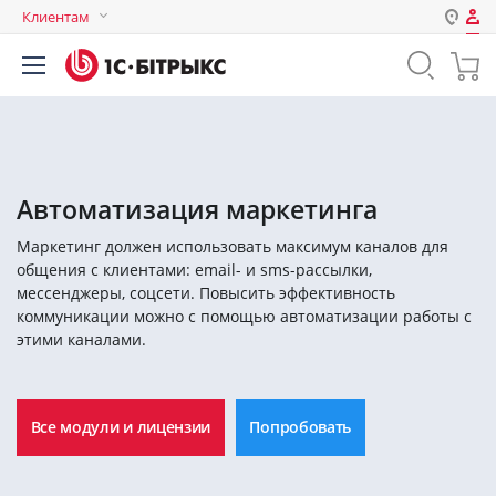
Клиентам
Авторизация
Россия
Нет аккаунта?
Зарегистрироваться
Казахстан
Беларусь
Логин
Автоматизация маркетинга
Маркетинг должен использовать максимум каналов для
Пароль
общения с клиентами: email- и sms-рассылки,
мессенджеры, соцсети. Повысить эффективность
коммуникации можно с помощью автоматизации работы с
Запомнить меня на этом
этими каналами.
компьютере
Забыли свой пароль?
Все модули и лицензии
Попробовать
или войдите с помощью