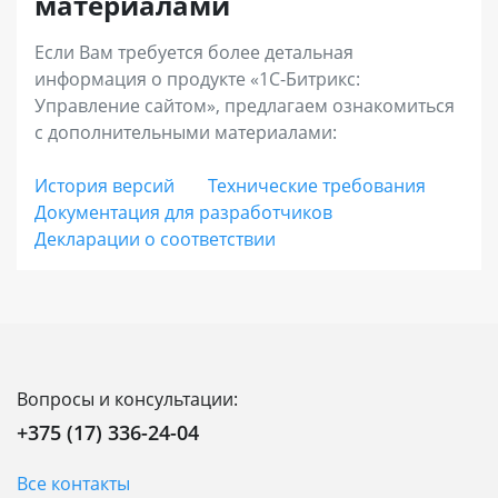
материалами
увеличения среднего чека (наборы и
программный продукт (по статье 988 ГК РБ).
комплекты), запустить программу лояльности
Если Вам требуется более детальная
информация о продукте «1С-Битрикс:
и аффилиатские программы, использовать
Управление сайтом», предлагаем ознакомиться
расширенную отчетность.
с дополнительными материалами:
«Энтерпрайз»
– лицензия с максимальной
История версий
Технические требования
Документация для разработчиков
функциональностью для средних и крупных
Декларации о соответствии
интернет-магазинов, региональных и
федеральных сетей. Позволяет выстраивать
онлайн-продажи во всех каналах присутствия
с единым центром управления,
масштабировать бизнес без ограничений,
Вопросы и консультации:
встраивать интернет-магазин в
+375 (17) 336-24-04
инфраструктуру компании для лучшей
интеграции и наивысшего качества сервиса.
Все контакты