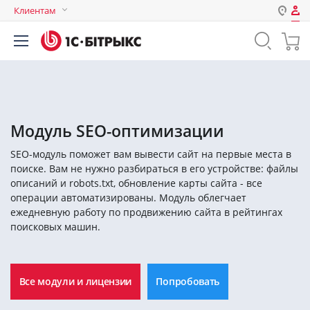
Клиентам
Авторизация
Россия
Нет аккаунта?
Зарегистрироваться
Казахстан
Беларусь
Логин
Модуль SEO-оптимизации
SEO-модуль поможет вам вывести сайт на первые места в
Пароль
поиске. Вам не нужно разбираться в его устройстве: файлы
описаний и robots.txt, обновление карты сайта - все
операции автоматизированы. Модуль облегчает
Запомнить меня на этом
ежедневную работу по продвижению сайта в рейтингах
компьютере
поисковых машин.
Забыли свой пароль?
Все модули и лицензии
Попробовать
или войдите с помощью