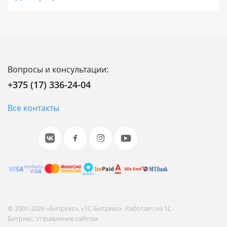
интернет-магазинов, региональных и
федеральных сетей. Позволяет выстраивать
онлайн-продажи во всех каналах присутствия
с единым центром управления,
масштабировать бизнес без ограничений,
Вопросы и консультации:
встраивать интернет-магазин в
+375 (17) 336-24-04
инфраструктуру компании для лучшей
интеграции и наивысшего качества сервиса.
Все контакты
Энтерпрайз - это высокопроизводительное и
отказоустойчивое решение для работы
онлайн-бизнеса 24/7 с VIP-поддержкой от 1С-
Битрикс.
Оцените свои потребности и выбирайте
© 2001-2026 «Битрикс», «1С-Битрикс». Работает на 1С-
лицензию с необходимыми параметрами.
Битрикс: Управление сайтом.