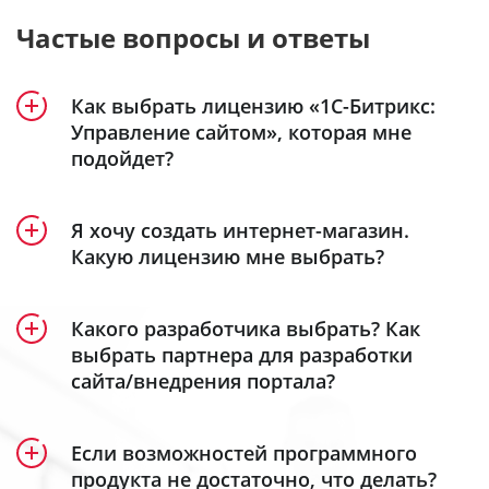
Частые вопросы и ответы
Как выбрать лицензию «1С-Битрикс:
Управление сайтом», которая мне
подойдет?
Продукт «1С-Битрикс: Управление сайтом»
Я хочу создать интернет-магазин.
включает 5 лицензий – «Старт», «Стандарт»,
Какую лицензию мне выбрать?
«Малый бизнес», «Бизнес» и «Энтерпрайз».
Создание интерет-магазина доступно в
Посмотрите удобную детальную
лицензиях
«Малый бизнес»
,
«Бизнес»
таблицу
и
Какого разработчика выбрать? Как
сравнения лицензий
«Энтерпрайз»
.
, в которой наглядно
выбрать партнера для разработки
сайта/внедрения портала?
представлен функционал каждой из них.
Кроме того, специально для самых
функциональных интернет-магазинов мы
Все зависит от ваших задач и требований. Мы
Общие сведения:
разработали собственную
eCommerce-
Если возможностей программного
предлагаем несколько вариантов поиска
продукта не достаточно, что делать?
платформу
для продаж в интернете,