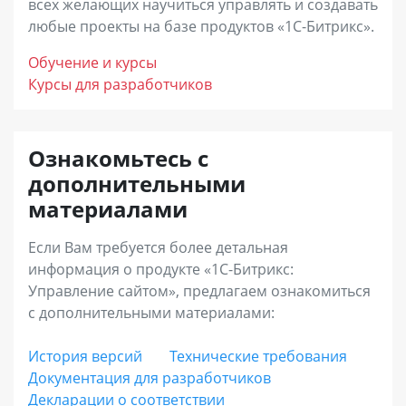
пользователем) и не учитывается в
всех желающих научиться управлять и создавать
«Бизнес»
– лицензия для интернет-магазинов
любые проекты на базе продуктов «1С-Битрикс».
бухгалтерском учете. Ее назначение –
с дополнительными возможностями развития
подтверждение правомерности
Обучение и курсы
онлайн-продаж, повышения конверсии и
использования программного продукта
Курсы для разработчиков
доходности. В дополнение к преимуществам
клиентом по истечению годичного периода.
лицензии «Малый бизнес», вы получите
Ознакомьтесь с
возможность построения дилерских продаж,
Срок действия Ограниченной лицензии
дополнительными
продаж электронных товаров, инструменты
совпадает со сроком исключительных прав на
материалами
увеличения среднего чека (наборы и
программный продукт (по статье 988 ГК РБ).
комплекты), запустить программу лояльности
Если Вам требуется более детальная
информация о продукте «1С-Битрикс:
и аффилиатские программы, использовать
Управление сайтом», предлагаем ознакомиться
расширенную отчетность.
с дополнительными материалами:
«Энтерпрайз»
– лицензия с максимальной
История версий
Технические требования
Документация для разработчиков
функциональностью для средних и крупных
Декларации о соответствии