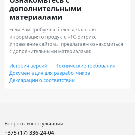
возможность построения дилерских продаж,
Срок действия Ограниченной лицензии
дополнительными
продаж электронных товаров, инструменты
совпадает со сроком исключительных прав на
материалами
увеличения среднего чека (наборы и
программный продукт (по статье 988 ГК РБ).
комплекты), запустить программу лояльности
Если Вам требуется более детальная
информация о продукте «1С-Битрикс:
и аффилиатские программы, использовать
Управление сайтом», предлагаем ознакомиться
расширенную отчетность.
с дополнительными материалами:
«Энтерпрайз»
– лицензия с максимальной
История версий
Технические требования
Документация для разработчиков
функциональностью для средних и крупных
Декларации о соответствии
интернет-магазинов, региональных и
федеральных сетей. Позволяет выстраивать
онлайн-продажи во всех каналах присутствия
с единым центром управления,
масштабировать бизнес без ограничений,
Вопросы и консультации:
встраивать интернет-магазин в
+375 (17) 336-24-04