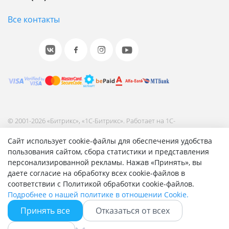
инфраструктуру компании для лучшей
интеграции и наивысшего качества сервиса.
Все контакты
Энтерпрайз - это высокопроизводительное и
отказоустойчивое решение для работы
онлайн-бизнеса 24/7 с VIP-поддержкой от 1С-
Битрикс.
Оцените свои потребности и выбирайте
© 2001-2026 «Битрикс», «1С-Битрикс». Работает на 1С-
лицензию с необходимыми параметрами.
Битрикс: Управление сайтом.
Сайт использует cookie-файлы для обеспечения удобства
Согласие на обработку персональных данных
пользования сайтом, сбора статистики и представления
Если вы сомневаетесь в том, какую лицензию
Отзыв согласия на обработку персональных данных
персонализированной рекламы. Нажав «Принять», вы
вам выбрать – обращайтесь к нашим
Политика обработки персональных данных
даете согласие на обработку всех cookie-файлов в
Соглашение об использовании сайта
соответствии с Политикой обработки cookie-файлов.
партнерам. Они всегда будут рады помочь
Подробнее о нашей политике в отношении Cookie.
вам сделать правильный выбор:
Принять все
Отказаться от всех
- Вы можете выбрать партнера
Быстро с 1С-Битрикс