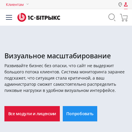
Клиентам
Авторизация
Россия
Нет аккаунта?
Зарегистрироваться
Казахстан
Беларусь
Логин
Визуальное масштабирование
Развивайте бизнес без опаски, что сайт не выдержит
Пароль
большого потока клиентов. Система мониторинга заранее
подскажет, что ситуация стала критичной, а ваш
администратор сможет самостоятельно распределить
Запомнить меня на этом
пиковые нагрузки в удобном визуальном интерфейсе.
компьютере
Забыли свой пароль?
Все модули и лицензии
Попробовать
или войдите с помощью