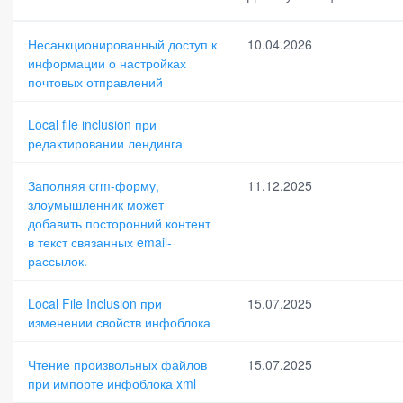
Дата публикации
Дата исп
Несанкционированный доступ к
10.04.2026
информации о настройках
почтовых отправлений
По умолчанию
Local file inclusion при
редактировании лендинга
Заполняя crm-форму,
11.12.2025
злоумышленник может
добавить посторонний контент
в текст связанных email-
рассылок.
Local File Inclusion при
15.07.2025
изменении свойств инфоблока
Чтение произвольных файлов
15.07.2025
при импорте инфоблока xml