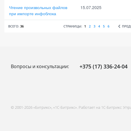
Чтение произвольных файлов
15.07.2025
при импорте инфоблока
ВСЕГО:
36
СТРАНИЦЫ:
1
2
3
4
5
6
ПРЕ
+375 (17) 336-24-04
Вопросы и консультации:
© 2001-2026 «Битрикс», «1С-Битрикс». Работает на 1С-Битрикс: Уп