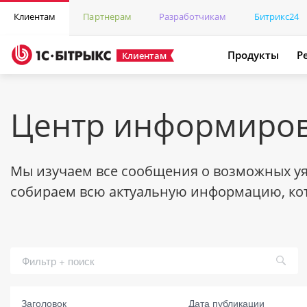
Клиентам
Партнерам
Разработчикам
Битрикс24
Продукты
Р
Клиентам
Центр информиров
Мы изучаем все сообщения о возможных уяз
собираем всю актуальную информацию, кот
Заголовок
Заголовок
Дата публикации
Дата выя