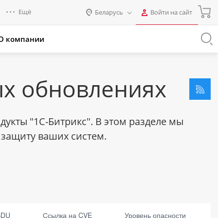
Ещё
Беларусь
Войти на сайт
Авторизация
О компании
Россия
Промо для партнеров
Нет аккаунта?
Зарегистрироваться
Казахстан
Беларусь
х обновлениях
Логин
укты "1С-Битрикс". В этом разделе мы
Пароль
защиту ваших систем.
Запомнить меня на этом
компьютере
Забыли свой пароль?
BDU
Ссылка на CVE
Уровень опасности
Уровень опасности