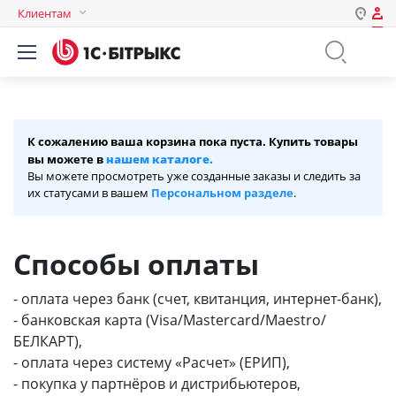
Клиентам
Авторизация
Россия
Нет аккаунта?
Зарегистрироваться
Казахстан
Беларусь
Логин
К сожалению ваша корзина пока пуста. Купить товары
нашем каталоге.
вы можете в
Вы можете просмотреть уже созданные заказы и следить за
их статусами в вашем
Персональном разделе
.
Пароль
Способы оплаты
Запомнить меня на этом
компьютере
- оплата через банк (счет, квитанция, интернет-банк),
Забыли свой пароль?
- банковская карта (Visa/Mastercard/Maestro/
БЕЛКАРТ),
- оплата через систему «Расчет» (ЕРИП),
или войдите с помощью
- покупка у партнёров и дистрибьютеров,